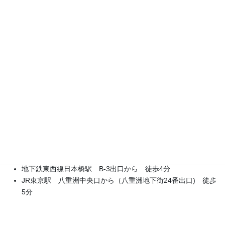
八木コンサルティング株式会社
東京オフィス
東京都中央区京橋1-3-2 モリイチビル iKat（アイカット） 京橋
306
地下鉄銀座線京橋駅 明治屋出口7番から 徒歩2分
地下鉄東西線日本橋駅 B-3出口から 徒歩4分
JR東京駅 八重洲中央口から（八重洲地下街24番出口) 徒歩
5分